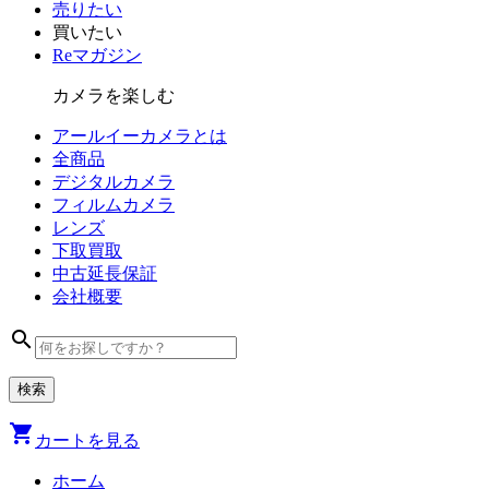
売りたい
買いたい
Reマガジン
カメラを楽しむ
アールイーカメラとは
全商品
デジタル
カメラ
フィルム
カメラ
レンズ
下取買取
中古
延長保証
会社
概要
search
shopping_cart
カートを見る
ホーム