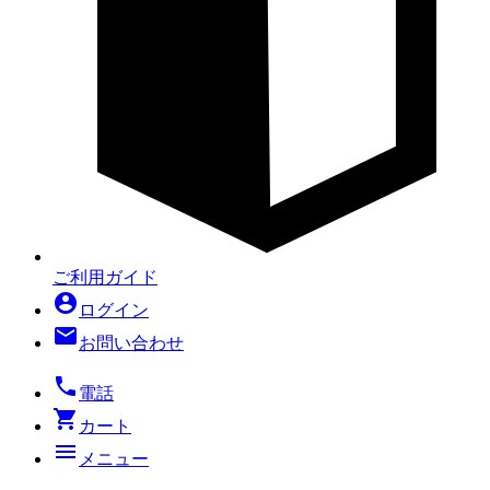
ご利用ガイド
account_circle
ログイン
mail
お問い合わせ
local_phone
電話
shopping_cart
カート
menu
メニュー