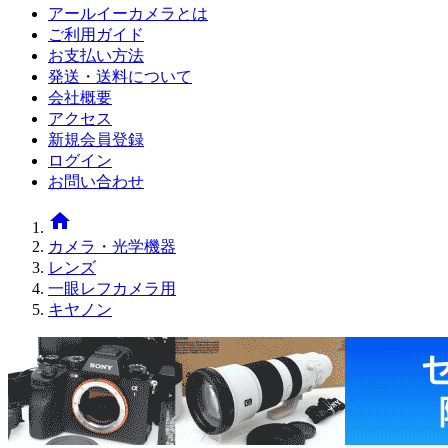
アールイーカメラとは
ご利用ガイド
お支払い方法
発送・送料について
会社概要
アクセス
新規会員登録
ログイン
お問い合わせ
home
カメラ・光学機器
レンズ
一眼レフカメラ用
キヤノン