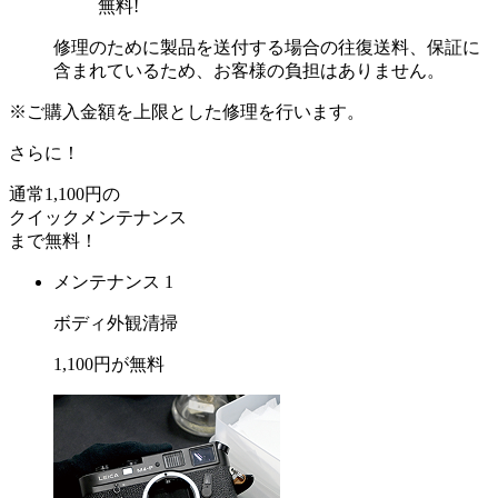
無料!
修理のために製品を送付する場合の往復送料、保証に
含まれているため、お客様の負担はありません。
※ご購入金額を上限とした修理を行います。
さらに！
通常
1,100
円の
クイックメンテナンス
まで
無料
！
メンテナンス 1
ボディ外観清掃
1,100
円が
無料