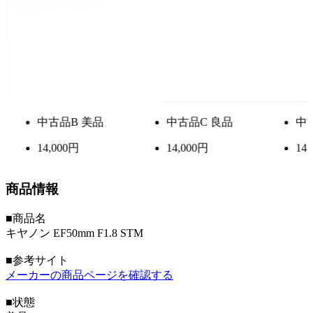
中古品
B 美品
中古品
C 良品
中
14,000円
14,000円
14,
商品情報
■商品名
キヤノン EF50mm F1.8 STM
■参考サイト
メーカーの商品ページを確認する
■状態