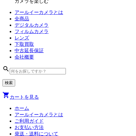
カメラを楽しむ
アールイーカメラとは
全商品
デジタル
カメラ
フィルム
カメラ
レンズ
下取買取
中古
延長保証
会社
概要
search
shopping_cart
カートを見る
ホーム
アールイーカメラとは
ご利用ガイド
お支払い方法
発送・送料について