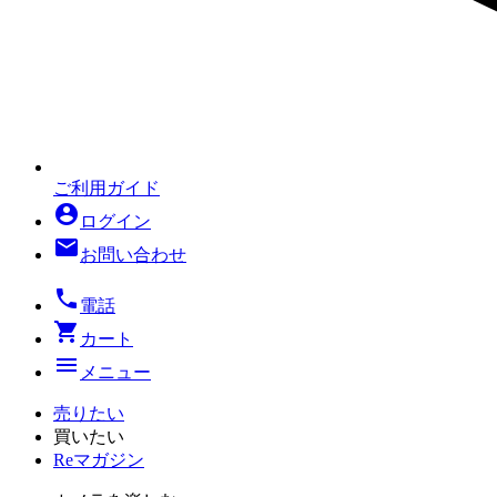
ご利用ガイド
account_circle
ログイン
mail
お問い合わせ
local_phone
電話
shopping_cart
カート
menu
メニュー
売りたい
買いたい
Reマガジン