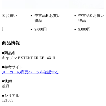
中古品
E お買い
中古品
E お買い
中
得品
得品
得
9,000円
9,000円
9,0
商品情報
■商品名
キヤノン EXTENDER EF1.4X II
■参考サイト
メーカーの商品ページを確認する
■状態
並品
■シリアル
121885