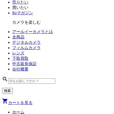
売りたい
買いたい
Reマガジン
カメラを楽しむ
アールイーカメラとは
全商品
デジタル
カメラ
フィルム
カメラ
レンズ
下取買取
中古
延長保証
会社
概要
search
shopping_cart
カートを見る
ホーム