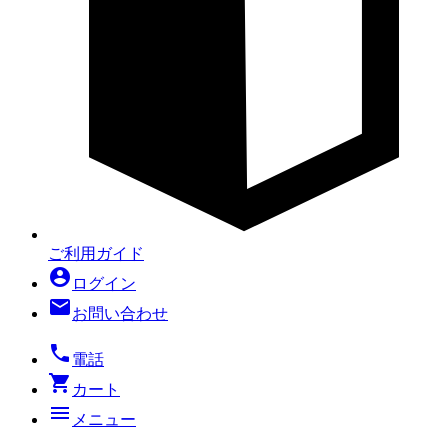
ご利用ガイド
account_circle
ログイン
mail
お問い合わせ
local_phone
電話
shopping_cart
カート
menu
メニュー