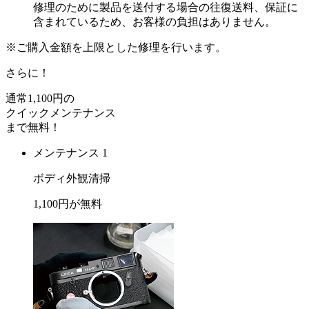
修理のために製品を送付する場合の往復送料、保証に
含まれているため、お客様の負担はありません。
※ご購入金額を上限とした修理を行います。
さらに！
通常
1,100
円の
クイックメンテナンス
まで
無料
！
メンテナンス 1
ボディ外観清掃
1,100
円が
無料