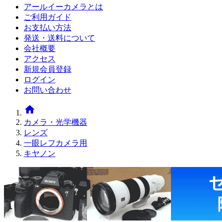
アールイーカメラとは
ご利用ガイド
お支払い方法
発送・送料について
会社概要
アクセス
新規会員登録
ログイン
お問い合わせ
home
カメラ・光学機器
レンズ
一眼レフカメラ用
キヤノン