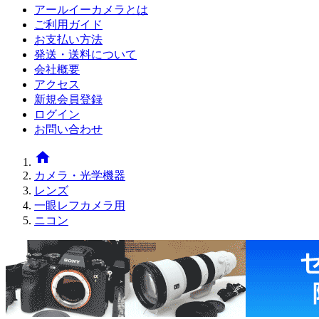
アールイーカメラとは
ご利用ガイド
お支払い方法
発送・送料について
会社概要
アクセス
新規会員登録
ログイン
お問い合わせ
home
カメラ・光学機器
レンズ
一眼レフカメラ用
ニコン