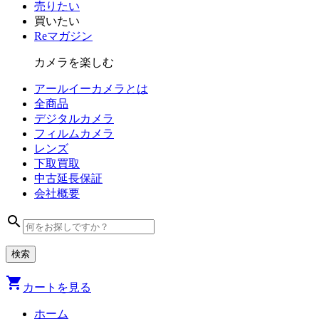
売りたい
買いたい
Reマガジン
カメラを楽しむ
アールイーカメラとは
全商品
デジタル
カメラ
フィルム
カメラ
レンズ
下取買取
中古
延長保証
会社
概要
search
shopping_cart
カートを見る
ホーム