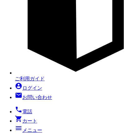
ご利用ガイド
account_circle
ログイン
mail
お問い合わせ
local_phone
電話
shopping_cart
カート
menu
メニュー