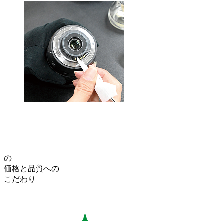
の
価格
と
品質
への
こだわり