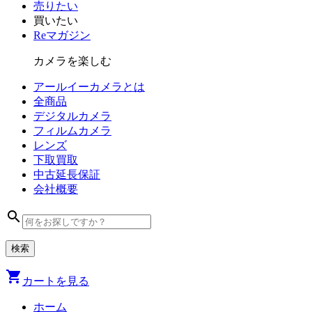
売りたい
買いたい
Reマガジン
カメラを楽しむ
アールイーカメラとは
全商品
デジタル
カメラ
フィルム
カメラ
レンズ
下取買取
中古
延長保証
会社
概要
search
shopping_cart
カートを見る
ホーム