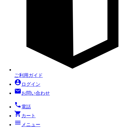
ご利用ガイド
account_circle
ログイン
mail
お問い合わせ
local_phone
電話
shopping_cart
カート
menu
メニュー