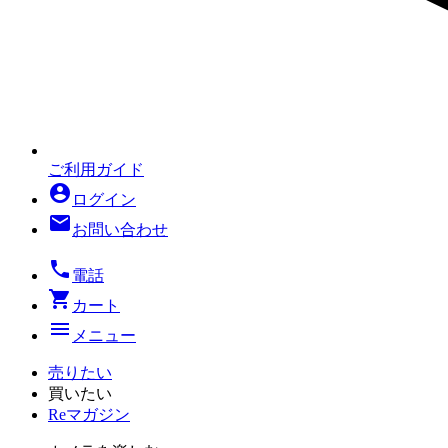
ご利用ガイド
account_circle
ログイン
mail
お問い合わせ
local_phone
電話
shopping_cart
カート
menu
メニュー
売りたい
買いたい
Reマガジン