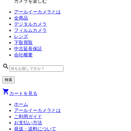
カメラを楽しむ
アールイーカメラとは
全商品
デジタル
カメラ
フィルム
カメラ
レンズ
下取買取
中古
延長保証
会社
概要
search
shopping_cart
カートを見る
ホーム
アールイーカメラとは
ご利用ガイド
お支払い方法
発送・送料について