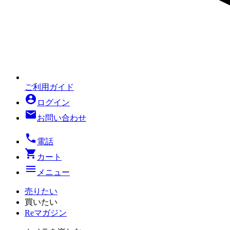
ご利用ガイド
account_circle
ログイン
mail
お問い合わせ
local_phone
電話
shopping_cart
カート
menu
メニュー
売りたい
買いたい
Reマガジン