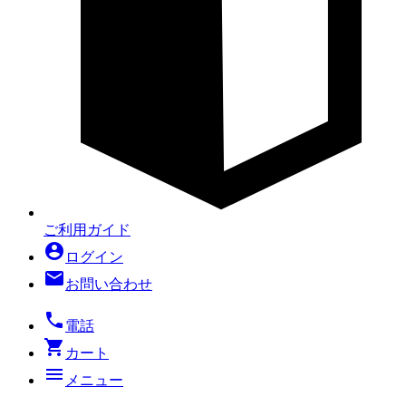
ご利用ガイド
account_circle
ログイン
mail
お問い合わせ
local_phone
電話
shopping_cart
カート
menu
メニュー