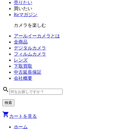
売りたい
買いたい
Reマガジン
カメラを楽しむ
アールイーカメラとは
全商品
デジタル
カメラ
フィルム
カメラ
レンズ
下取買取
中古
延長保証
会社
概要
search
shopping_cart
カートを見る
ホーム