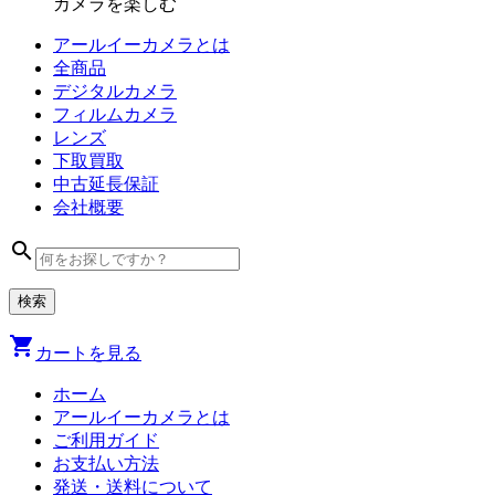
カメラを楽しむ
アールイーカメラとは
全商品
デジタル
カメラ
フィルム
カメラ
レンズ
下取買取
中古
延長保証
会社
概要
search
shopping_cart
カートを見る
ホーム
アールイーカメラとは
ご利用ガイド
お支払い方法
発送・送料について