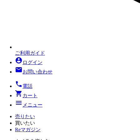
ご利用ガイド
account_circle
ログイン
mail
お問い合わせ
local_phone
電話
shopping_cart
カート
menu
メニュー
売りたい
買いたい
Reマガジン