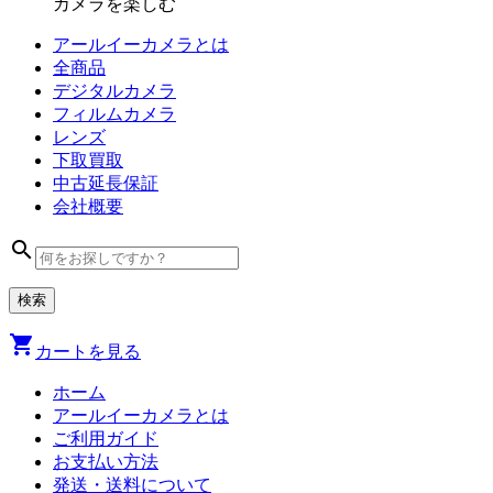
カメラを楽しむ
アールイーカメラとは
全商品
デジタル
カメラ
フィルム
カメラ
レンズ
下取買取
中古
延長保証
会社
概要
search
shopping_cart
カートを見る
ホーム
アールイーカメラとは
ご利用ガイド
お支払い方法
発送・送料について