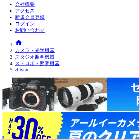
会社概要
アクセス
新規会員登録
ログイン
お問い合わせ
home
カメラ・光学機器
スタジオ照明機器
ストロボ・照明機器
zhiyun