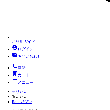
ご利用ガイド
account_circle
ログイン
mail
お問い合わせ
local_phone
電話
shopping_cart
カート
menu
メニュー
売りたい
買いたい
Reマガジン