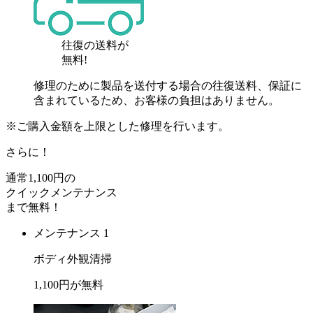
往復の送料が
無料!
修理のために製品を送付する場合の往復送料、保証に
含まれているため、お客様の負担はありません。
※ご購入金額を上限とした修理を行います。
さらに！
通常
1,100
円の
クイックメンテナンス
まで
無料
！
メンテナンス 1
ボディ外観清掃
1,100
円が
無料