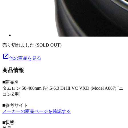
売り切れました (SOLD OUT)
launch
他の商品を見る
商品情報
■商品名
タムロン 50-400mm F/4.5-6.3 Di III VC VXD (Model A067) [ニ
コンZ用]
■参考サイト
メーカーの商品ページを確認する
■状態