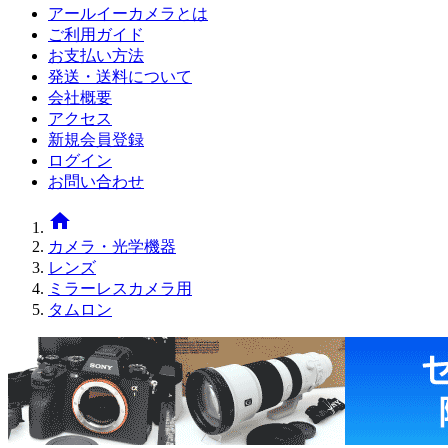
アールイーカメラとは
ご利用ガイド
お支払い方法
発送・送料について
会社概要
アクセス
新規会員登録
ログイン
お問い合わせ
home
カメラ・光学機器
レンズ
ミラーレスカメラ用
タムロン