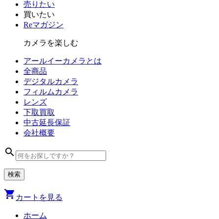
売りたい
買いたい
Reマガジン
カメラを楽しむ
アールイーカメラとは
全商品
デジタル
カメラ
フィルム
カメラ
レンズ
下取買取
中古
延長保証
会社
概要
search
shopping_cart
カートを見る
ホーム