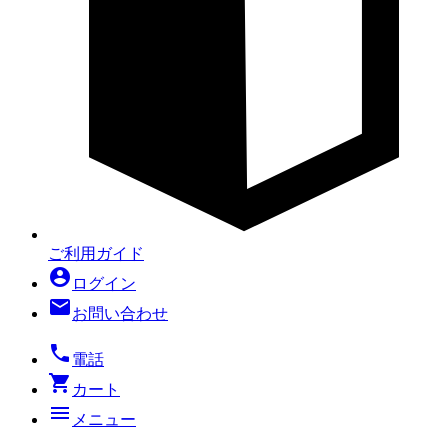
ご利用ガイド
account_circle
ログイン
mail
お問い合わせ
local_phone
電話
shopping_cart
カート
menu
メニュー