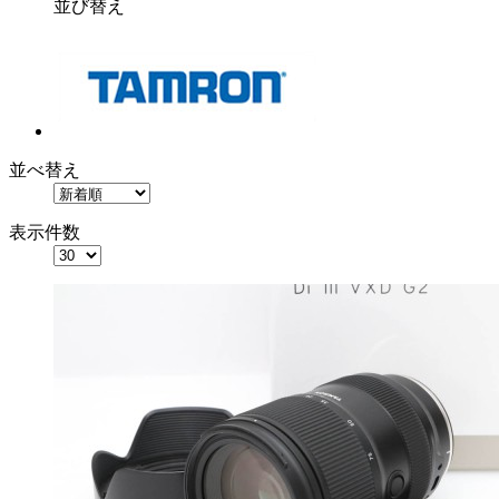
並び替え
並べ替え
表示件数