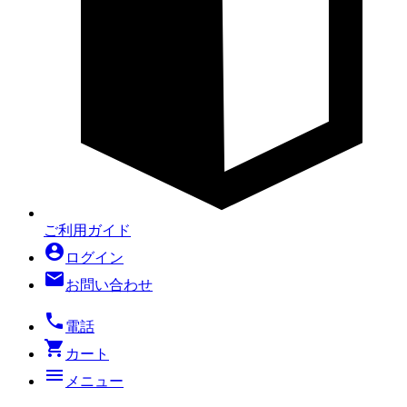
ご利用ガイド
account_circle
ログイン
mail
お問い合わせ
local_phone
電話
shopping_cart
カート
menu
メニュー