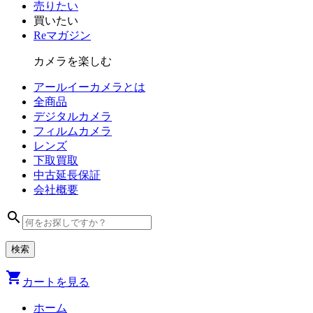
売りたい
買いたい
Reマガジン
カメラを楽しむ
アールイーカメラとは
全商品
デジタル
カメラ
フィルム
カメラ
レンズ
下取買取
中古
延長保証
会社
概要
search
shopping_cart
カートを見る
ホーム