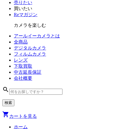
売りたい
買いたい
Reマガジン
カメラを楽しむ
アールイーカメラとは
全商品
デジタル
カメラ
フィルム
カメラ
レンズ
下取買取
中古
延長保証
会社
概要
search
shopping_cart
カートを見る
ホーム