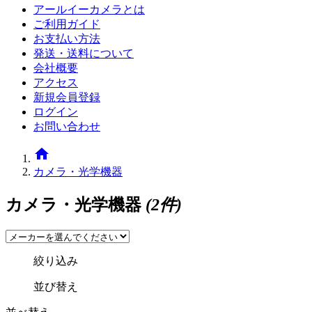
アールイーカメラとは
ご利用ガイド
お支払い方法
発送・送料について
会社概要
アクセス
新規会員登録
ログイン
お問い合わせ
home
カメラ・光学機器
カメラ・光学機器
(2件)
絞り込み
並び替え