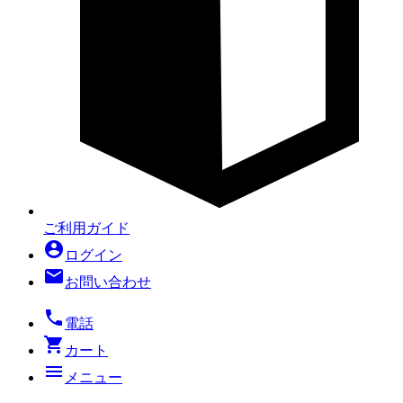
ご利用ガイド
account_circle
ログイン
mail
お問い合わせ
local_phone
電話
shopping_cart
カート
menu
メニュー