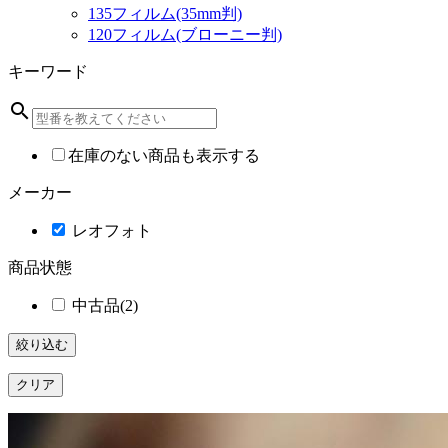
135フィルム(35mm判)
120フィルム(ブローニー判)
キーワード
search
在庫のない商品も表示する
メーカー
レオフォト
商品状態
中古品
(2)
絞り込む
クリア