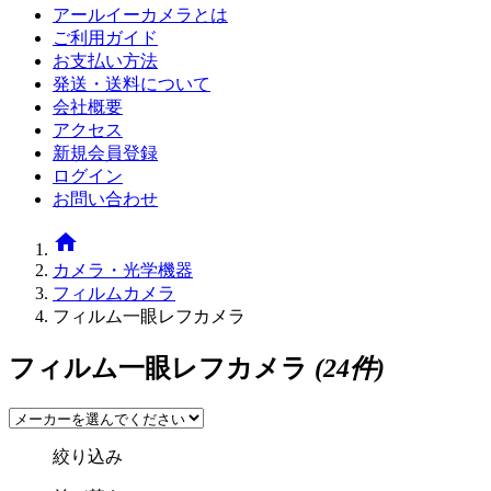
アールイーカメラとは
ご利用ガイド
お支払い方法
発送・送料について
会社概要
アクセス
新規会員登録
ログイン
お問い合わせ
home
カメラ・光学機器
フィルムカメラ
フィルム一眼レフカメラ
フィルム一眼レフカメラ
(24件)
絞り込み