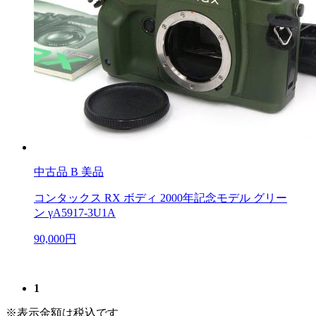
中古品
B 美品
コンタックス RX ボディ 2000年記念モデル グリー
ン γA5917-3U1A
90,000円
1
※表示金額は税込です