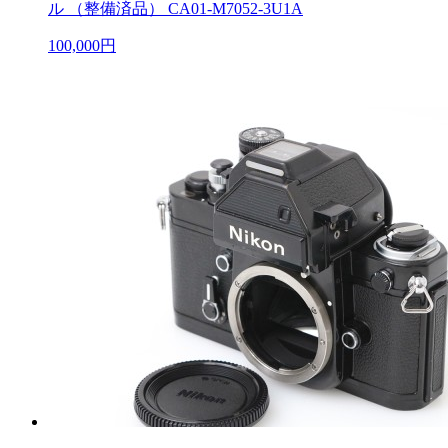
ル （整備済品） CA01-M7052-3U1A
100,000円