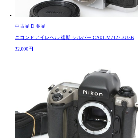
中古品
D 並品
ニコン F アイレベル 後期 シルバー CA01-M7127-3U3B
32,000円