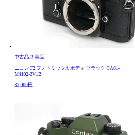
中古品
B 美品
ニコン F2 フォトミックA ボディ ブラック CA01-
M4102-3V1B
85,000円