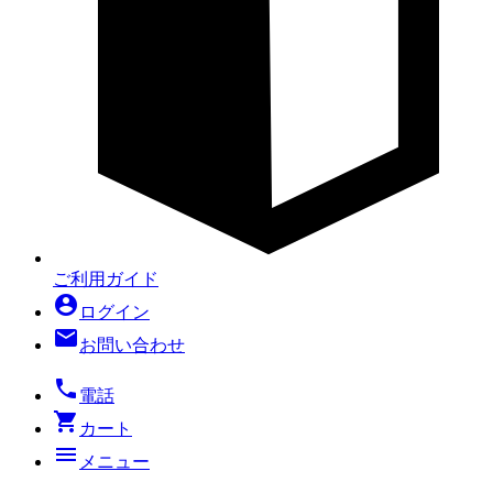
ご利用ガイド
account_circle
ログイン
mail
お問い合わせ
local_phone
電話
shopping_cart
カート
menu
メニュー