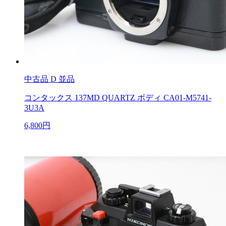
中古品
D 並品
コンタックス 137MD QUARTZ ボディ CA01-M5741-
3U3A
6,800円