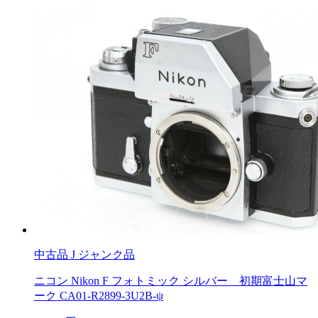
中古品
J ジャンク品
ニコン Nikon F フォトミック シルバー 初期富士山マ
ーク CA01-R2899-3U2B-ψ