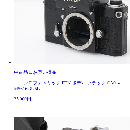
中古品
E お買い得品
ニコン F フォトミック FTN ボディ ブラック CA01-
M5616-3U5B
25,000円