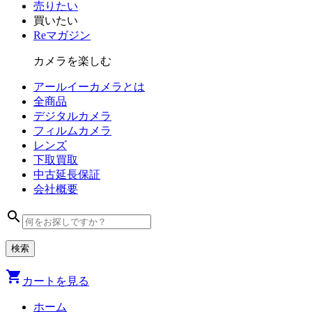
売りたい
買いたい
Reマガジン
カメラを楽しむ
アールイーカメラとは
全商品
デジタル
カメラ
フィルム
カメラ
レンズ
下取買取
中古
延長保証
会社
概要
search
shopping_cart
カートを見る
ホーム