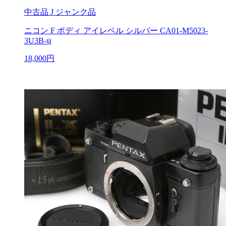
中古品
J ジャンク品
ニコン F ボディ アイレベル シルバー CA01-M5023-
3U3B-ψ
18,000円