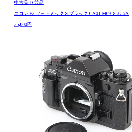
中古品
D 並品
ニコン F2 フォトミック S ブラック CA01-M6918-3U5A
35,000円