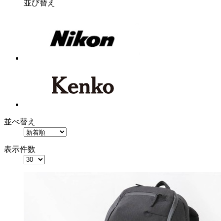
並び替え
並べ替え
表示件数