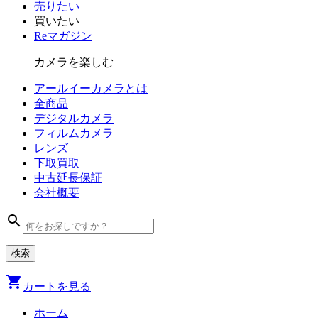
売りたい
買いたい
Reマガジン
カメラを楽しむ
アールイーカメラとは
全商品
デジタル
カメラ
フィルム
カメラ
レンズ
下取買取
中古
延長保証
会社
概要
search
shopping_cart
カートを見る
ホーム