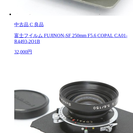
中古品
C 良品
富士フイルム FUJINON-SF 250mm F5.6 COPAL CA01-
R4493-2O1B
32,000円