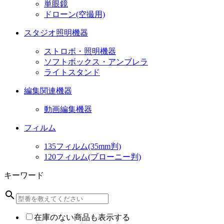
単眼鏡
ドローン(空撮用)
スタジオ照明機器
ストロボ・照明機器
ソフトボックス・アンブレラ
ライトスタンド
編集関連機器
動画編集機器
フィルム
135フィルム(35mm判)
120フィルム(ブローニー判)
キーワード
search
在庫のない商品も表示する