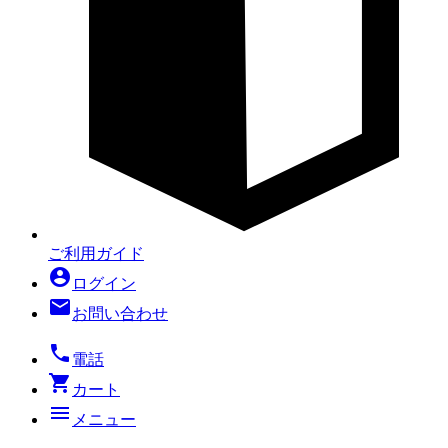
ご利用ガイド
account_circle
ログイン
mail
お問い合わせ
local_phone
電話
shopping_cart
カート
menu
メニュー