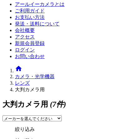
アールイーカメラとは
ご利用ガイド
お支払い方法
発送・送料について
会社概要
アクセス
新規会員登録
ログイン
お問い合わせ
home
カメラ・光学機器
レンズ
大判カメラ用
大判カメラ用
(7件)
絞り込み