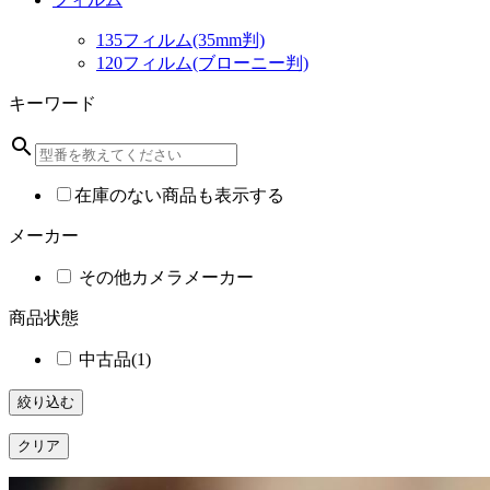
135フィルム(35mm判)
120フィルム(ブローニー判)
キーワード
search
在庫のない商品も表示する
メーカー
その他カメラメーカー
商品状態
中古品
(1)
絞り込む
クリア