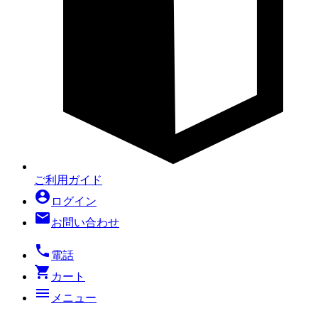
ご利用ガイド
account_circle
ログイン
mail
お問い合わせ
local_phone
電話
shopping_cart
カート
menu
メニュー