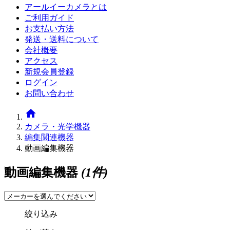
アールイーカメラとは
ご利用ガイド
お支払い方法
発送・送料について
会社概要
アクセス
新規会員登録
ログイン
お問い合わせ
home
カメラ・光学機器
編集関連機器
動画編集機器
動画編集機器
(1件)
絞り込み