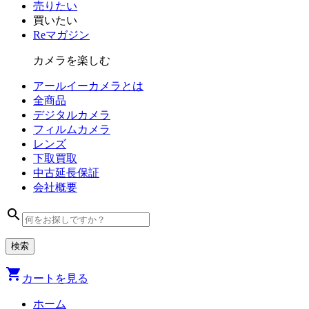
売りたい
買いたい
Reマガジン
カメラを楽しむ
アールイーカメラとは
全商品
デジタル
カメラ
フィルム
カメラ
レンズ
下取買取
中古
延長保証
会社
概要
search
shopping_cart
カートを見る
ホーム