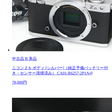
中古品
B 美品
ニコン Z fc ボディ [シルバー]（純正予備バッテリー付
き・センサー清掃済み） CA01-R6257-2P1A@
78,000円