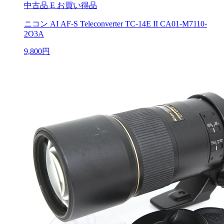
中古品
E お買い得品
ニコン AI AF-S Teleconverter TC-14E II CA01-M7110-
2O3A
9,800円