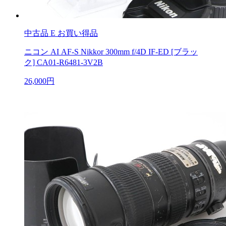
中古品
E お買い得品
ニコン AI AF-S Nikkor 300mm f/4D IF-ED [ブラッ
ク] CA01-R6481-3V2B
26,000円