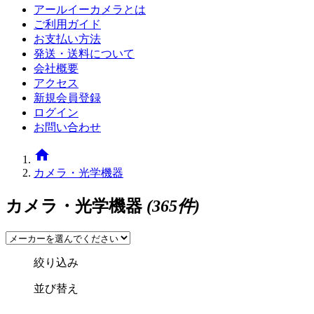
アールイーカメラとは
ご利用ガイド
お支払い方法
発送・送料について
会社概要
アクセス
新規会員登録
ログイン
お問い合わせ
home
カメラ・光学機器
カメラ・光学機器
(365件)
絞り込み
並び替え