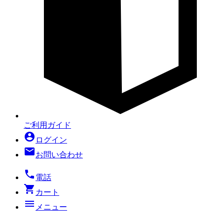
ご利用ガイド
account_circle
ログイン
mail
お問い合わせ
local_phone
電話
shopping_cart
カート
menu
メニュー