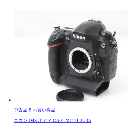
中古品
E お買い得品
ニコン D4S ボディ CA01-M7171-3U3A