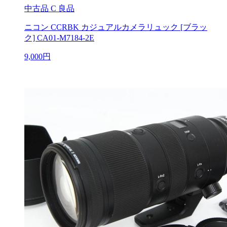
中古品
C 良品
ニコン CCRBK カジュアルカメラリュック [ブラッ
ク] CA01-M7184-2E
9,000円