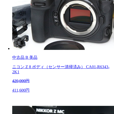
中古品
B 美品
ニコン Z 8 ボディ（センサー清掃済み） CA01-R6343-
2K1
420,000円
411,600円