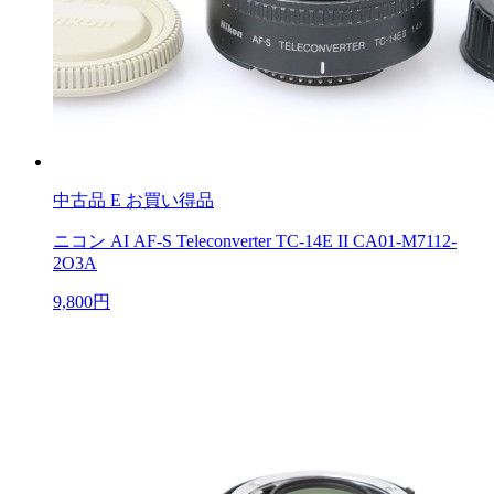
中古品
E お買い得品
ニコン AI AF-S Teleconverter TC-14E II CA01-M7112-
2O3A
9,800円