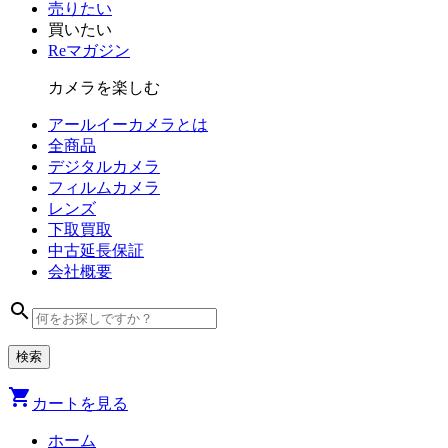
売りたい
買いたい
Reマガジン
カメラを楽しむ
アールイーカメラとは
全商品
デジタル
カメラ
フィルム
カメラ
レンズ
下取買取
中古
延長保証
会社
概要
search
shopping_cart
カートを見る
ホーム