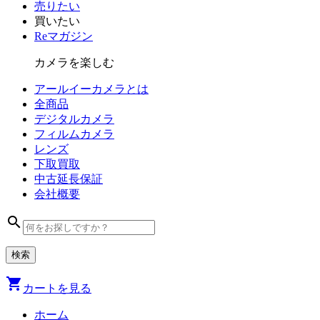
売りたい
買いたい
Reマガジン
カメラを楽しむ
アールイーカメラとは
全商品
デジタル
カメラ
フィルム
カメラ
レンズ
下取買取
中古
延長保証
会社
概要
search
shopping_cart
カートを見る
ホーム