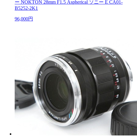
ー NOKTON 28mm F1.5 Aspherical ソニー E CA01-
B5252-2K1
96,000円