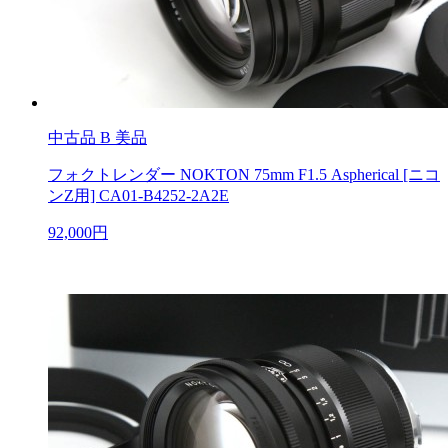
中古品
B 美品
フォクトレンダー NOKTON 75mm F1.5 Aspherical [ニコ
ンZ用] CA01-B4252-2A2E
92,000円