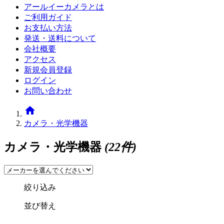
アールイーカメラとは
ご利用ガイド
お支払い方法
発送・送料について
会社概要
アクセス
新規会員登録
ログイン
お問い合わせ
home
カメラ・光学機器
カメラ・光学機器
(22件)
絞り込み
並び替え