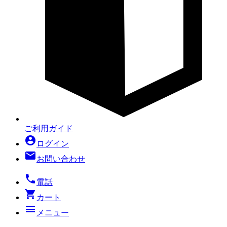
ご利用ガイド
account_circle
ログイン
mail
お問い合わせ
local_phone
電話
shopping_cart
カート
menu
メニュー