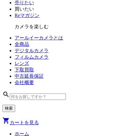
売りたい
買いたい
Reマガジン
カメラを楽しむ
アールイーカメラとは
全商品
デジタル
カメラ
フィルム
カメラ
レンズ
下取買取
中古
延長保証
会社
概要
search
shopping_cart
カートを見る
ホーム