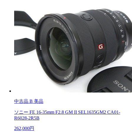
中古品
B 美品
ソニー FE 16-35mm F2.8 GM II SEL1635GM2 CA01-
R6028-2R5B
262,000円