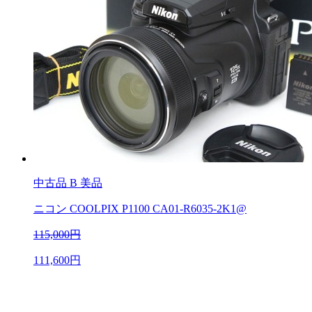
中古品
B 美品
ニコン COOLPIX P1100 CA01-R6035-2K1@
115,000円
111,600円