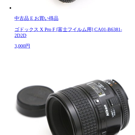
中古品
E お買い得品
ゴドックス X Pro F [富士フイルム用] CA01-B6381-
2D2D
3,000円