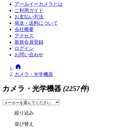
アールイーカメラとは
ご利用ガイド
お支払い方法
発送・送料について
会社概要
アクセス
新規会員登録
ログイン
お問い合わせ
home
カメラ・光学機器
カメラ・光学機器
(2257件)
絞り込み
並び替え