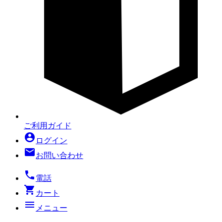
ご利用ガイド
account_circle
ログイン
mail
お問い合わせ
local_phone
電話
shopping_cart
カート
menu
メニュー