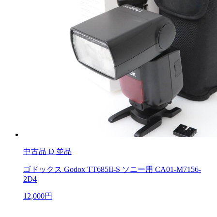
中古品
D 並品
ゴドックス Godox TT685II-S ソニー用 CA01-M7156-
2D4
12,000円