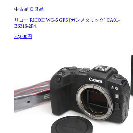
中古品
C 良品
リコー RICOH WG-5 GPS [ガンメタリック] CA01-
B6316-2P4
22,000円