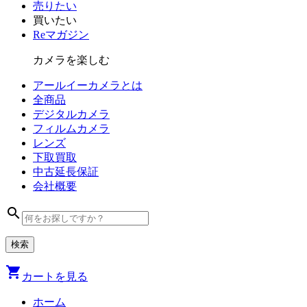
売りたい
買いたい
Reマガジン
カメラを楽しむ
アールイーカメラとは
全商品
デジタル
カメラ
フィルム
カメラ
レンズ
下取買取
中古
延長保証
会社
概要
search
shopping_cart
カートを見る
ホーム