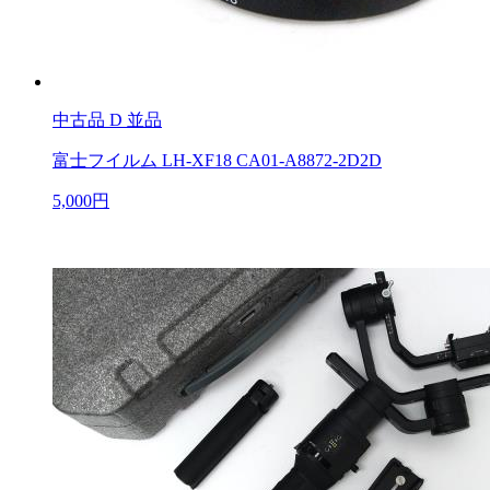
中古品
D 並品
富士フイルム LH-XF18 CA01-A8872-2D2D
5,000円