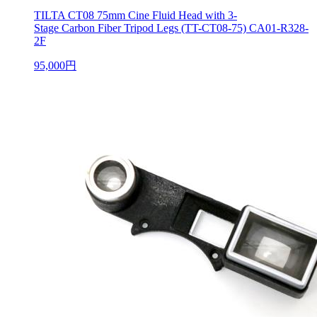
TILTA CT08 75mm Cine Fluid Head with 3-
Stage Carbon Fiber Tripod Legs (TT-CT08-75) CA01-R328-
2F
95,000円