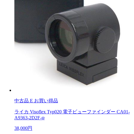
中古品
E お買い得品
ライカ Visoflex Typ020 電子ビューファインダー CA01-
A9363-2D2F-ψ
38,000円