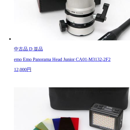
中古品
D 並品
emo Emo Panorama Head Junior CA01-M3132-2F2
12,000円