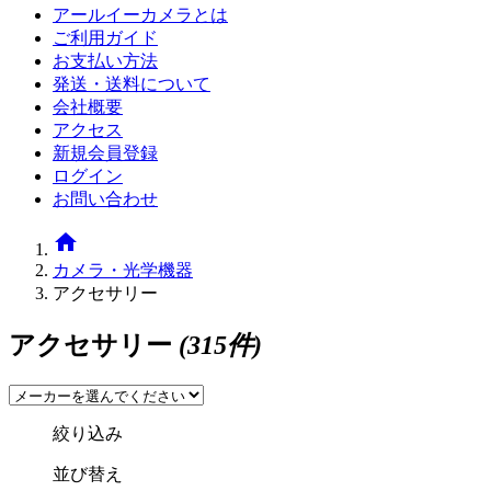
アールイーカメラとは
ご利用ガイド
お支払い方法
発送・送料について
会社概要
アクセス
新規会員登録
ログイン
お問い合わせ
home
カメラ・光学機器
アクセサリー
アクセサリー
(315件)
絞り込み
並び替え