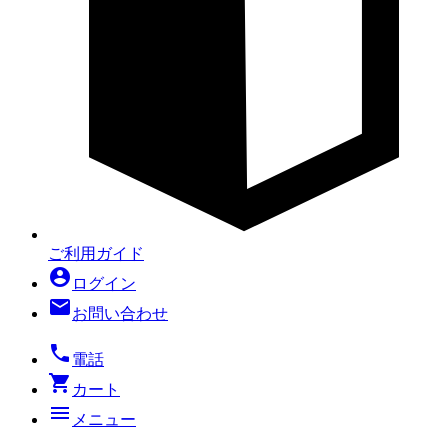
ご利用ガイド
account_circle
ログイン
mail
お問い合わせ
local_phone
電話
shopping_cart
カート
menu
メニュー