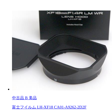
中古品
B 美品
富士フイルム LH-XF18 CA01-A9262-2D2F