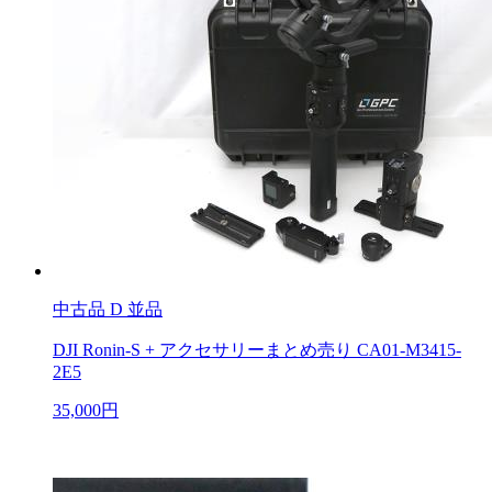
中古品
D 並品
DJI Ronin-S + アクセサリーまとめ売り CA01-M3415-
2E5
35,000円