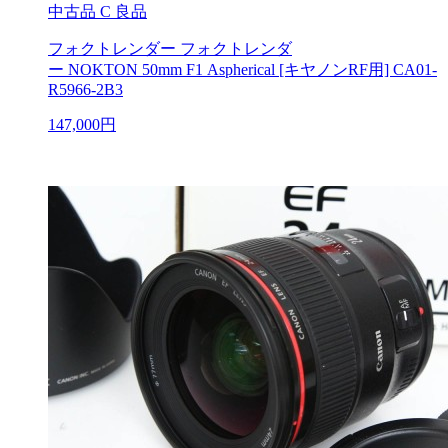
中古品
C 良品
フォクトレンダー フォクトレンダ
ー NOKTON 50mm F1 Aspherical [キヤノンRF用] CA01-
R5966-2B3
147,000円