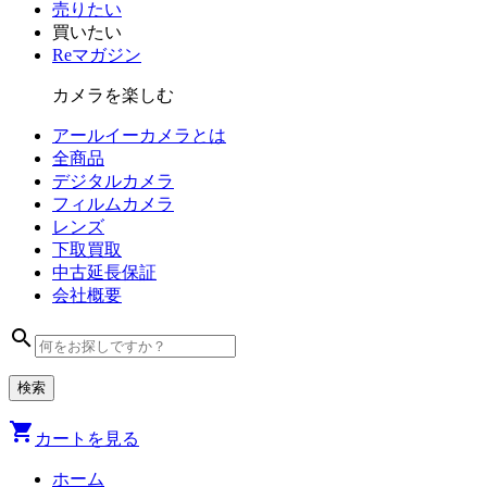
売りたい
買いたい
Reマガジン
カメラを楽しむ
アールイーカメラとは
全商品
デジタル
カメラ
フィルム
カメラ
レンズ
下取買取
中古
延長保証
会社
概要
search
shopping_cart
カートを見る
ホーム