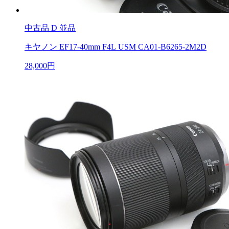
中古品
D 並品
キヤノン EF17-40mm F4L USM CA01-B6265-2M2D
28,000円