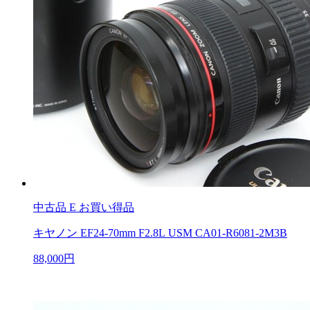
中古品
E お買い得品
キヤノン EF24-70mm F2.8L USM CA01-R6081-2M3B
88,000円