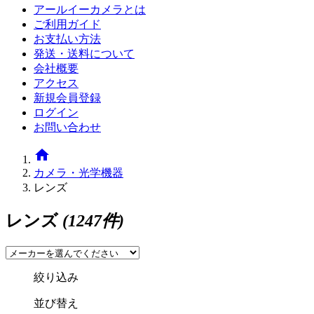
アールイーカメラとは
ご利用ガイド
お支払い方法
発送・送料について
会社概要
アクセス
新規会員登録
ログイン
お問い合わせ
home
カメラ・光学機器
レンズ
レンズ
(1247件)
絞り込み
並び替え