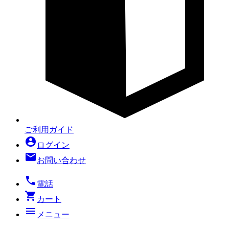
ご利用ガイド
account_circle
ログイン
mail
お問い合わせ
local_phone
電話
shopping_cart
カート
menu
メニュー