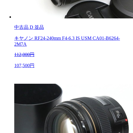
中古品
D 並品
キヤノン RF24-240mm F4-6.3 IS USM CA01-B6264-
2M7A
112,000円
107,500円