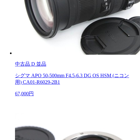
中古品
D 並品
シグマ APO 50-500mm F4.5-6.3 DG OS HSM (ニコン
用) CA01-R6029-2B1
67,000円