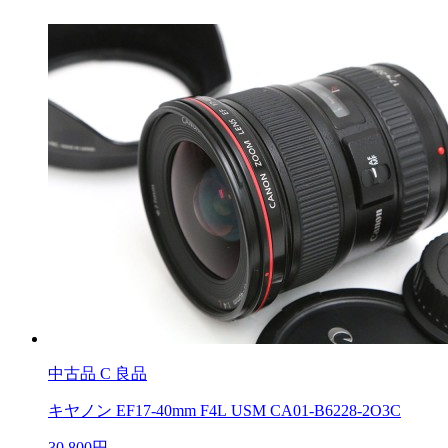
中古品
C 良品
キヤノン EF17-40mm F4L USM CA01-B6228-2O3C
30,800円