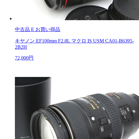
中古品
E お買い得品
キヤノン EF100mm F2.8L マクロ IS USM CA01-B6395-
2B2H
72,000円