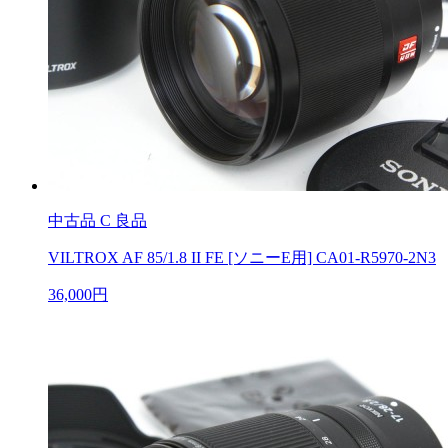
中古品
C 良品
VILTROX AF 85/1.8 II FE [ソニーE用] CA01-R5970-2N3
36,000円