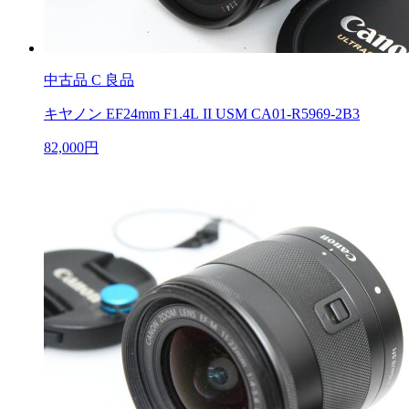
中古品
C 良品
キヤノン EF24mm F1.4L II USM CA01-R5969-2B3
82,000円