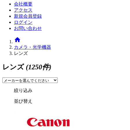
会社概要
アクセス
新規会員登録
ログイン
お問い合わせ
home
カメラ・光学機器
レンズ
レンズ
(1250件)
絞り込み
並び替え