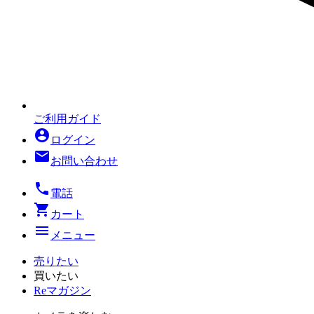
ご利用ガイド
account_circle
ログイン
mail
お問い合わせ
local_phone
電話
shopping_cart
カート
menu
メニュー
売りたい
買いたい
Reマガジン