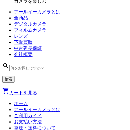
カメラを楽しむ
アールイーカメラとは
全商品
デジタル
カメラ
フィルム
カメラ
レンズ
下取買取
中古
延長保証
会社
概要
search
shopping_cart
カートを見る
ホーム
アールイーカメラとは
ご利用ガイド
お支払い方法
発送・送料について