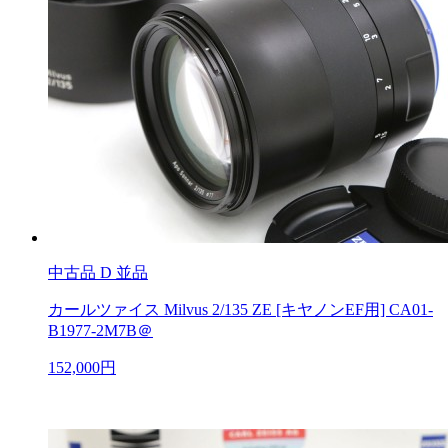
中古品
D 並品
カールツァイス Milvus 2/135 ZE [キヤノンEF用] CA01-
B1977-2M7B＠
152,000円