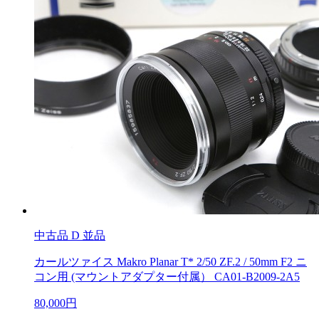
中古品
D 並品
カールツァイス Makro Planar T* 2/50 ZF.2 / 50mm F2 ニ
コン用 (マウントアダプター付属） CA01-B2009-2A5
80,000円