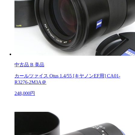
中古品
B 美品
カールツァイス Otus 1.4/55 [キヤノンEF用] CA01-
R3276-2M3A＠
248,000円