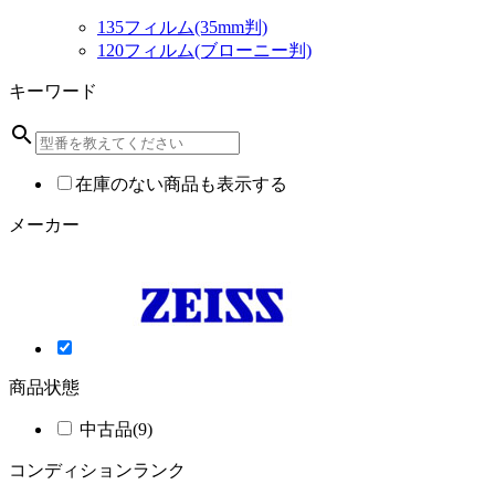
135フィルム(35mm判)
120フィルム(ブローニー判)
キーワード
search
在庫のない商品も表示する
メーカー
商品状態
中古品
(9)
コンディションランク