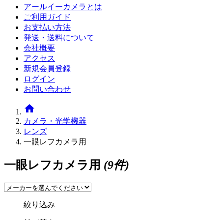
アールイーカメラとは
ご利用ガイド
お支払い方法
発送・送料について
会社概要
アクセス
新規会員登録
ログイン
お問い合わせ
home
カメラ・光学機器
レンズ
一眼レフカメラ用
一眼レフカメラ用
(9件)
絞り込み