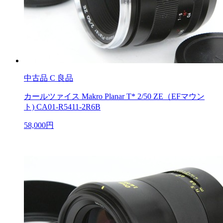
中古品
C 良品
カールツァイス Makro Planar T* 2/50 ZE（EFマウン
ト) CA01-R5411-2R6B
58,000円