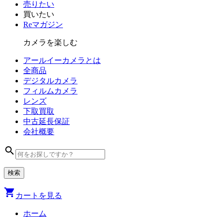
売りたい
買いたい
Reマガジン
カメラを楽しむ
アールイーカメラとは
全商品
デジタル
カメラ
フィルム
カメラ
レンズ
下取買取
中古
延長保証
会社
概要
search
shopping_cart
カートを見る
ホーム