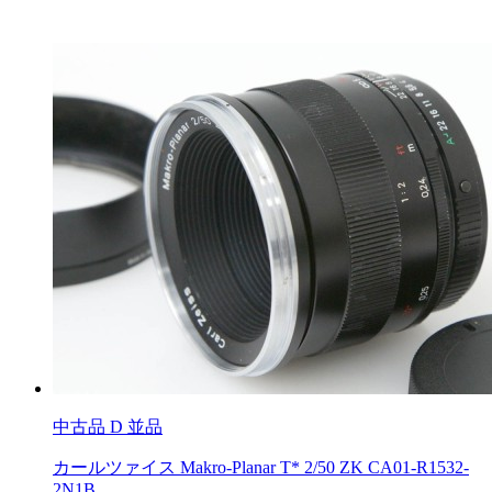
中古品
D 並品
カールツァイス Makro-Planar T* 2/50 ZK CA01-R1532-
2N1B