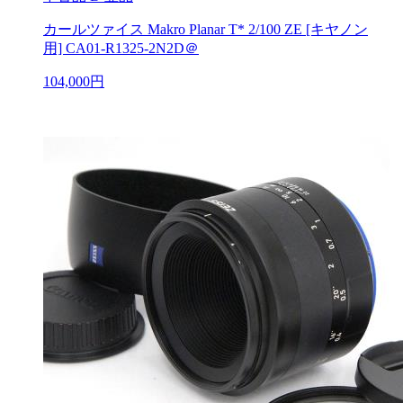
カールツァイス Makro Planar T* 2/100 ZE [キヤノン
用] CA01-R1325-2N2D＠
104,000円