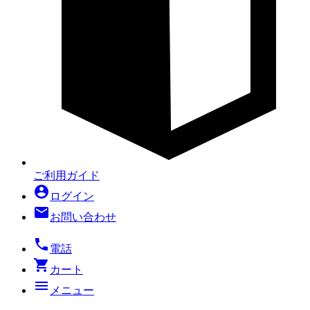
ご利用ガイド
account_circle
ログイン
mail
お問い合わせ
local_phone
電話
shopping_cart
カート
menu
メニュー