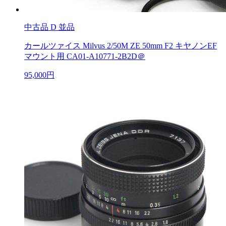
中古品
D 並品
カールツァイス Milvus 2/50M ZE 50mm F2 キヤノンEF
マウント用 CA01-A10771-2B2D＠
95,000円