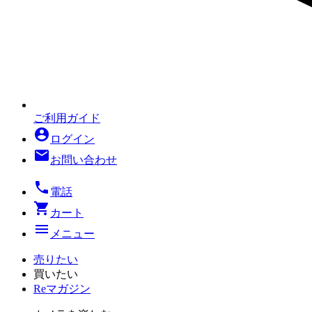
ご利用ガイド
account_circle
ログイン
mail
お問い合わせ
local_phone
電話
shopping_cart
カート
menu
メニュー
売りたい
買いたい
Reマガジン