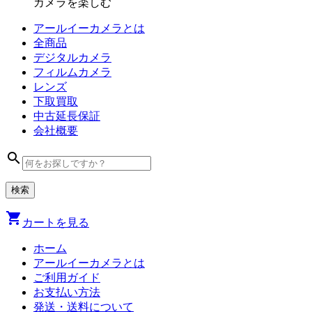
カメラを楽しむ
アールイーカメラとは
全商品
デジタル
カメラ
フィルム
カメラ
レンズ
下取買取
中古
延長保証
会社
概要
search
shopping_cart
カートを見る
ホーム
アールイーカメラとは
ご利用ガイド
お支払い方法
発送・送料について