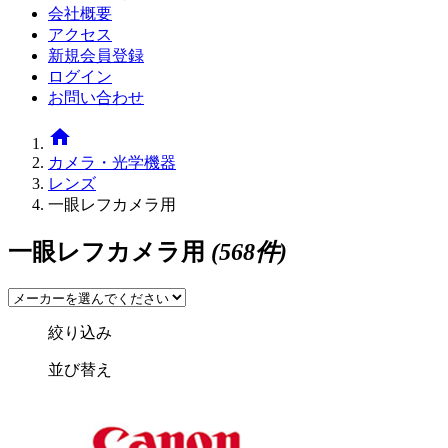
会社概要
アクセス
新規会員登録
ログイン
お問い合わせ
home
カメラ・光学機器
レンズ
一眼レフカメラ用
一眼レフカメラ用
(568件)
絞り込み
並び替え