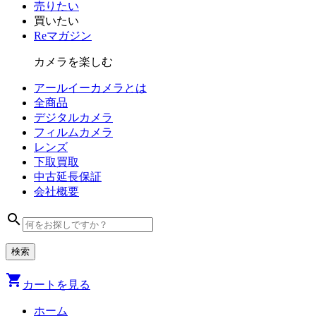
売りたい
買いたい
Reマガジン
カメラを楽しむ
アールイーカメラとは
全商品
デジタル
カメラ
フィルム
カメラ
レンズ
下取買取
中古
延長保証
会社
概要
search
shopping_cart
カートを見る
ホーム