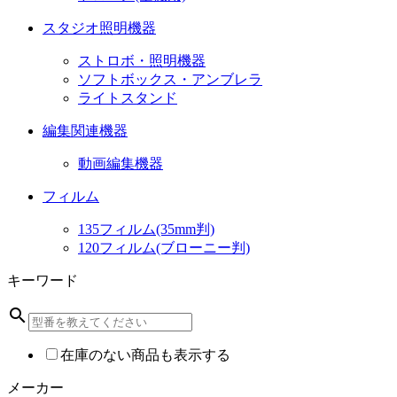
スタジオ照明機器
ストロボ・照明機器
ソフトボックス・アンブレラ
ライトスタンド
編集関連機器
動画編集機器
フィルム
135フィルム(35mm判)
120フィルム(ブローニー判)
キーワード
search
在庫のない商品も表示する
メーカー