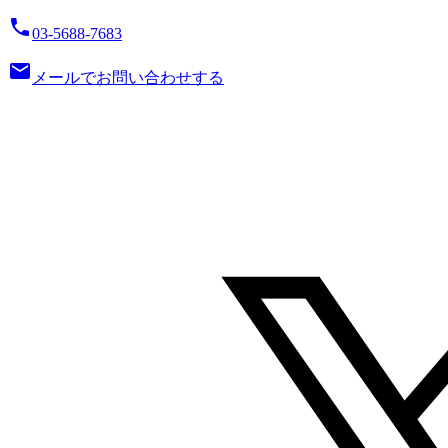
local_phone
03-5688-7683
email
メールでお問い合わせする