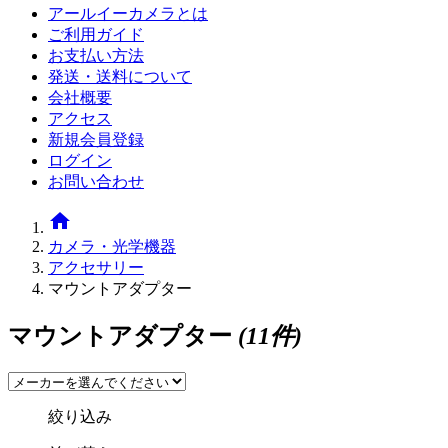
アールイーカメラとは
ご利用ガイド
お支払い方法
発送・送料について
会社概要
アクセス
新規会員登録
ログイン
お問い合わせ
home
カメラ・光学機器
アクセサリー
マウントアダプター
マウントアダプター
(11件)
絞り込み