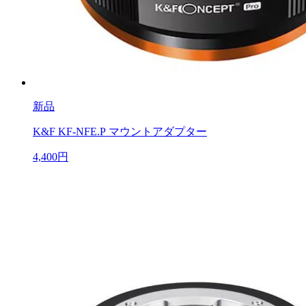
新品
K&F KF-NFE.P マウントアダプター
4,400円