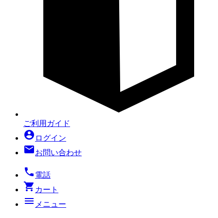
ご利用ガイド
account_circle
ログイン
mail
お問い合わせ
local_phone
電話
shopping_cart
カート
menu
メニュー