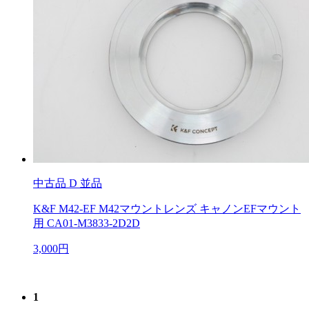
中古品
D 並品
K&F M42-EF M42マウントレンズ キャノンEFマウント
用 CA01-M3833-2D2D
3,000円
1