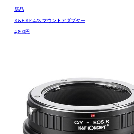
新品
K&F KF-42Z マウントアダプター
4,800円