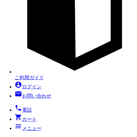
ご利用ガイド
account_circle
ログイン
mail
お問い合わせ
local_phone
電話
shopping_cart
カート
menu
メニュー