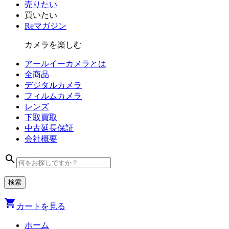
売りたい
買いたい
Reマガジン
カメラを楽しむ
アールイーカメラとは
全商品
デジタル
カメラ
フィルム
カメラ
レンズ
下取買取
中古
延長保証
会社
概要
search
shopping_cart
カートを見る
ホーム