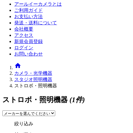
アールイーカメラとは
ご利用ガイド
お支払い方法
発送・送料について
会社概要
アクセス
新規会員登録
ログイン
お問い合わせ
home
カメラ・光学機器
スタジオ照明機器
ストロボ・照明機器
ストロボ・照明機器
(1件)
絞り込み