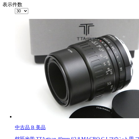
表示件数
中古品
B 美品
銘匠光学 TTArtisan 40mm f/2.8 MACRO C Lマウント用 