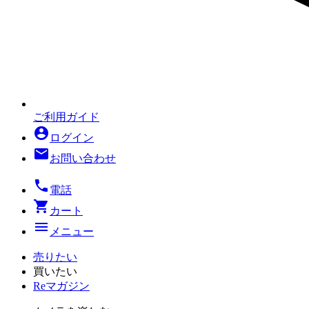
ご利用ガイド
account_circle
ログイン
mail
お問い合わせ
local_phone
電話
shopping_cart
カート
menu
メニュー
売りたい
買いたい
Reマガジン