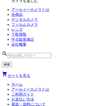
カメラを楽しむ
アールイーカメラとは
全商品
デジタル
カメラ
フィルム
カメラ
レンズ
下取買取
中古
延長保証
会社
概要
search
shopping_cart
カートを見る
ホーム
アールイーカメラとは
ご利用ガイド
お支払い方法
発送・送料について