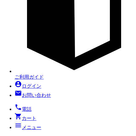
ご利用ガイド
account_circle
ログイン
mail
お問い合わせ
local_phone
電話
shopping_cart
カート
menu
メニュー