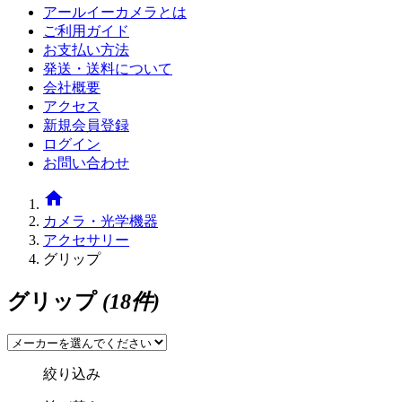
アールイーカメラとは
ご利用ガイド
お支払い方法
発送・送料について
会社概要
アクセス
新規会員登録
ログイン
お問い合わせ
home
カメラ・光学機器
アクセサリー
グリップ
グリップ
(18件)
絞り込み