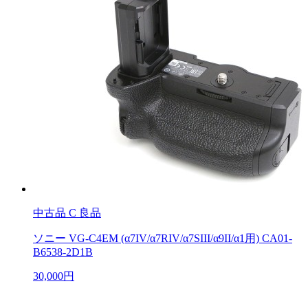
中古品
C 良品
ソニー VG-C4EM (α7IV/α7RIV/α7SIII/α9II/α1用) CA01-
B6538-2D1B
30,000円