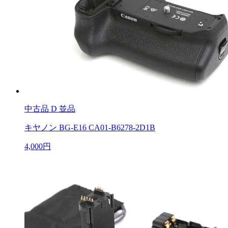
中古品
D 並品
キヤノン BG-E16 CA01-B6278-2D1B
4,000円