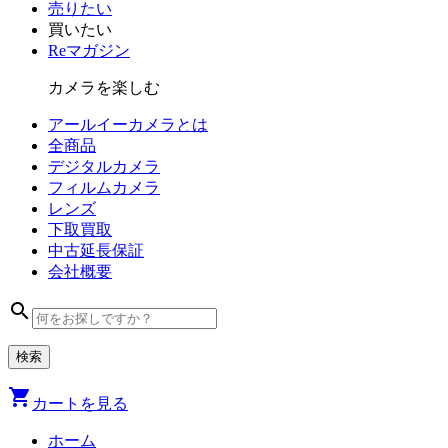
売りたい
買いたい
Reマガジン
カメラを楽しむ
アールイーカメラとは
全商品
デジタル
カメラ
フィルム
カメラ
レンズ
下取買取
中古
延長保証
会社
概要
search
shopping_cart
カートを見る
ホーム