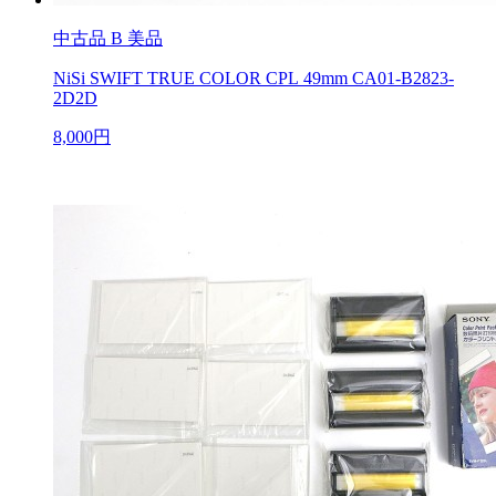
中古品
B 美品
NiSi SWIFT TRUE COLOR CPL 49mm CA01-B2823-
2D2D
8,000円