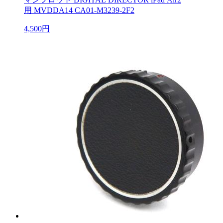
用 MVDDA14 CA01-M3239-2F2
4,500円