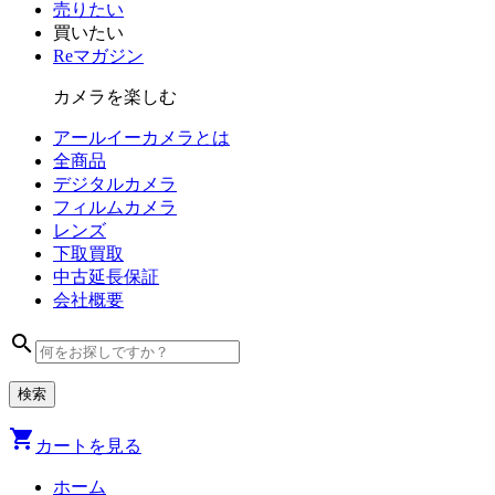
売りたい
買いたい
Reマガジン
カメラを楽しむ
アールイーカメラとは
全商品
デジタル
カメラ
フィルム
カメラ
レンズ
下取買取
中古
延長保証
会社
概要
search
shopping_cart
カートを見る
ホーム