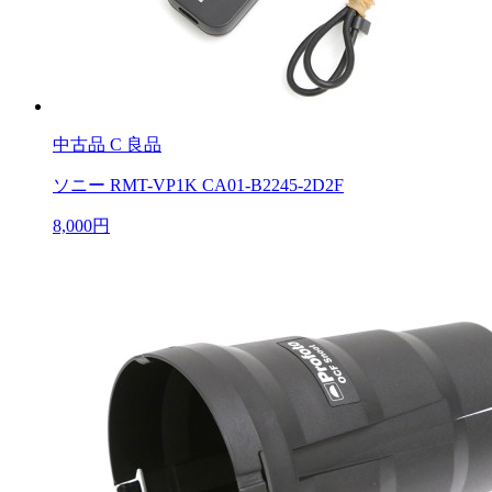
中古品
C 良品
ソニー RMT-VP1K CA01-B2245-2D2F
8,000円