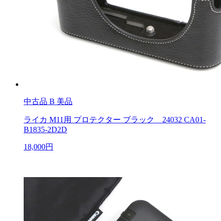
中古品
B 美品
ライカ M11用 プロテクター ブラック 24032 CA01-
B1835-2D2D
18,000円