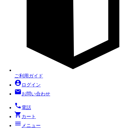
ご利用ガイド
account_circle
ログイン
mail
お問い合わせ
local_phone
電話
shopping_cart
カート
menu
メニュー