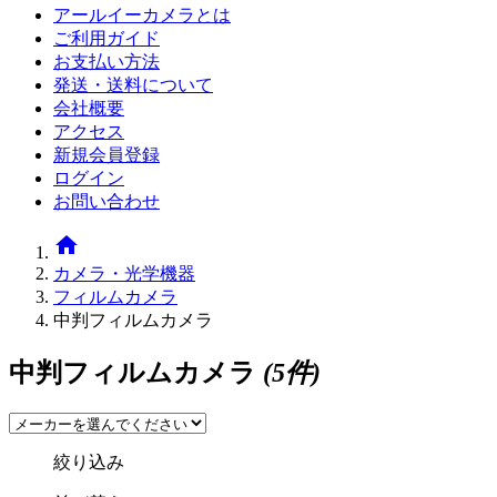
アールイーカメラとは
ご利用ガイド
お支払い方法
発送・送料について
会社概要
アクセス
新規会員登録
ログイン
お問い合わせ
home
カメラ・光学機器
フィルムカメラ
中判フィルムカメラ
中判フィルムカメラ
(5件)
絞り込み