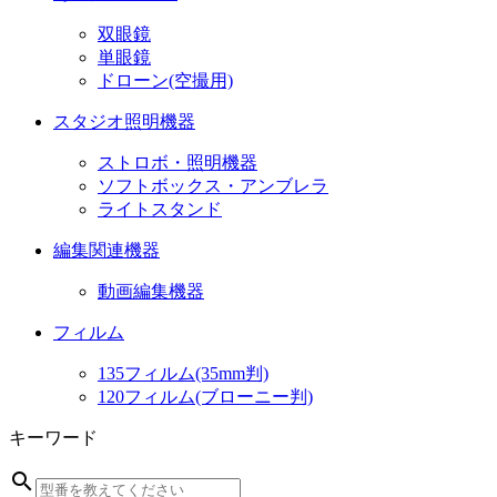
双眼鏡
単眼鏡
ドローン(空撮用)
スタジオ照明機器
ストロボ・照明機器
ソフトボックス・アンブレラ
ライトスタンド
編集関連機器
動画編集機器
フィルム
135フィルム(35mm判)
120フィルム(ブローニー判)
キーワード
search