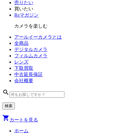
売りたい
買いたい
Reマガジン
カメラを楽しむ
アールイーカメラとは
全商品
デジタル
カメラ
フィルム
カメラ
レンズ
下取買取
中古
延長保証
会社
概要
search
shopping_cart
カートを見る
ホーム