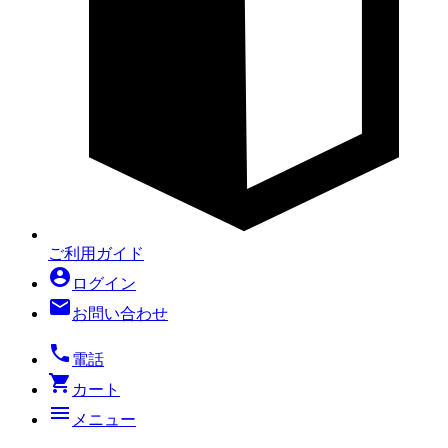
ご利用ガイド
account_circle
ログイン
mail
お問い合わせ
local_phone
電話
shopping_cart
カート
menu
メニュー