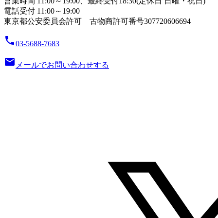
営業時間 11:00～19:00、最終受付18:30(定休日 日曜・祝日)
電話受付 11:00～19:00
東京都公安委員会許可 古物商許可番号307720606694
local_phone
03-5688-7683
email
メールでお問い合わせする