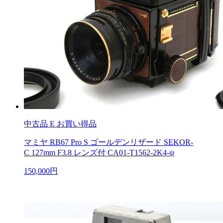
中古品
E お買い得品
マミヤ RB67 Pro S ゴールデンリザード SEKOR-
C 127mm F3.8 レンズ付 CA01-T1562-2K4-ψ
150,000円