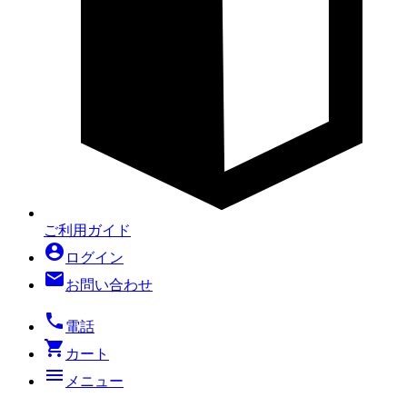
ご利用ガイド
account_circle
ログイン
mail
お問い合わせ
local_phone
電話
shopping_cart
カート
menu
メニュー