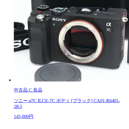
中古品
C 良品
ソニー α7C ILCE-7C ボディ [ブラック] CA01-R6401-
2K3
145,000円