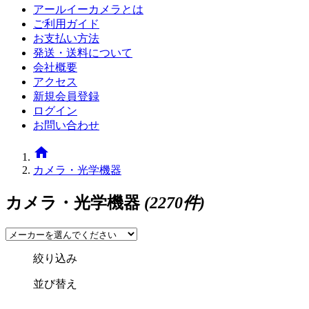
アールイーカメラとは
ご利用ガイド
お支払い方法
発送・送料について
会社概要
アクセス
新規会員登録
ログイン
お問い合わせ
home
カメラ・光学機器
カメラ・光学機器
(2270件)
絞り込み
並び替え