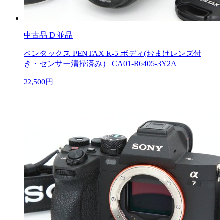
中古品
D 並品
ペンタックス PENTAX K-5 ボディ(おまけレンズ付
き・センサー清掃済み） CA01-R6405-3Y2A
22,500円