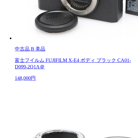
中古品
B 美品
富士フイルム FUJIFILM X-E4 ボディ ブラック CA01-
D099-2Q1A＠
148,000円