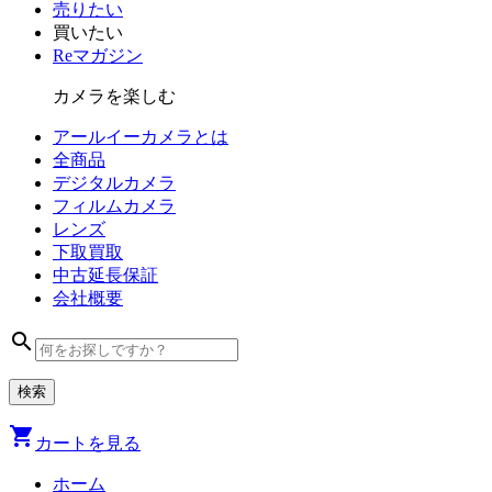
売りたい
買いたい
Reマガジン
カメラを楽しむ
アールイーカメラとは
全商品
デジタル
カメラ
フィルム
カメラ
レンズ
下取買取
中古
延長保証
会社
概要
search
shopping_cart
カートを見る
ホーム