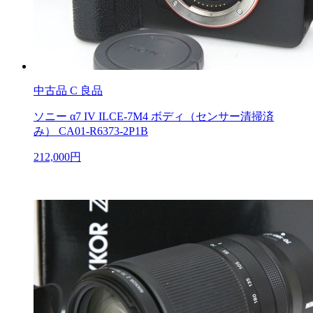
中古品
C 良品
ソニー α7 IV ILCE-7M4 ボディ（センサー清掃済
み） CA01-R6373-2P1B
212,000円