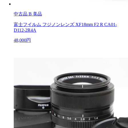
中古品
B 美品
富士フイルム フジノンレンズ XF18mm F2 R CA01-
D112-2R4A
48,000円