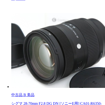
中古品
B 美品
シグマ 28-70mm F2.8 DG DN [ソニーE用] CA01-R6350-