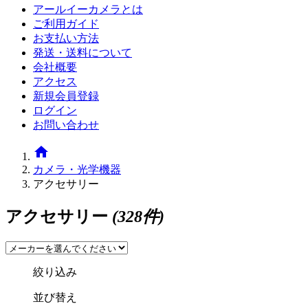
アールイーカメラとは
ご利用ガイド
お支払い方法
発送・送料について
会社概要
アクセス
新規会員登録
ログイン
お問い合わせ
home
カメラ・光学機器
アクセサリー
アクセサリー
(328件)
絞り込み
並び替え