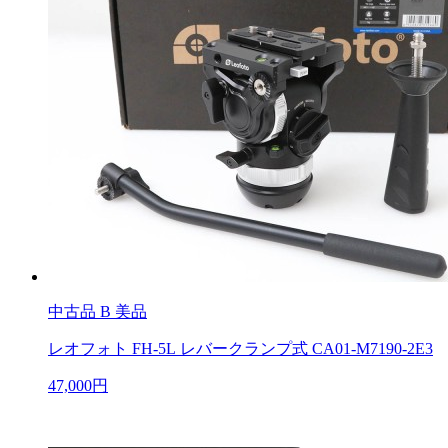
中古品
B 美品
レオフォト FH-5L レバークランプ式 CA01-M7190-2E3
47,000円