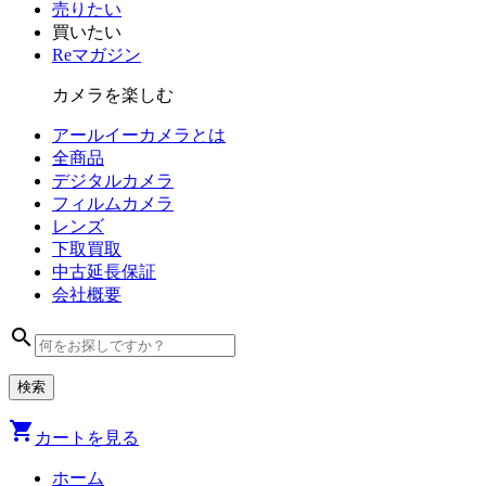
売りたい
買いたい
Reマガジン
カメラを楽しむ
アールイーカメラとは
全商品
デジタル
カメラ
フィルム
カメラ
レンズ
下取買取
中古
延長保証
会社
概要
search
shopping_cart
カートを見る
ホーム