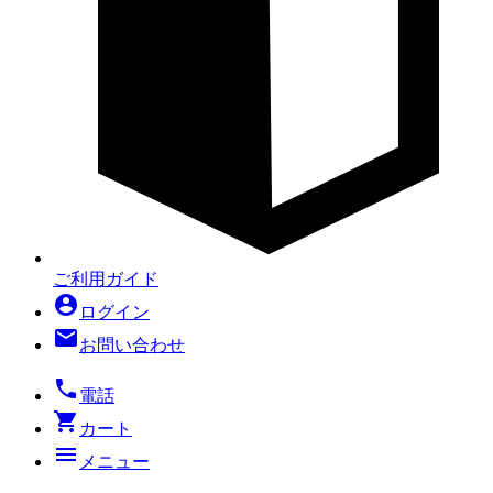
ご利用ガイド
account_circle
ログイン
mail
お問い合わせ
local_phone
電話
shopping_cart
カート
menu
メニュー