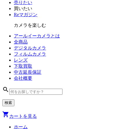
売りたい
買いたい
Reマガジン
カメラを楽しむ
アールイーカメラとは
全商品
デジタル
カメラ
フィルム
カメラ
レンズ
下取買取
中古
延長保証
会社
概要
search
shopping_cart
カートを見る
ホーム