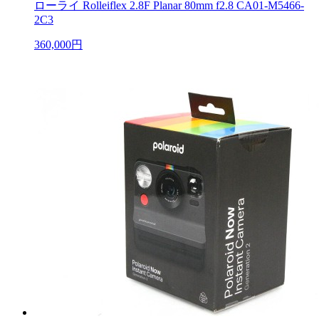
ローライ Rolleiflex 2.8F Planar 80mm f2.8 CA01-M5466-
2C3
360,000円