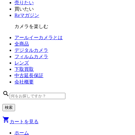
売りたい
買いたい
Reマガジン
カメラを楽しむ
アールイーカメラとは
全商品
デジタル
カメラ
フィルム
カメラ
レンズ
下取買取
中古
延長保証
会社
概要
search
shopping_cart
カートを見る
ホーム