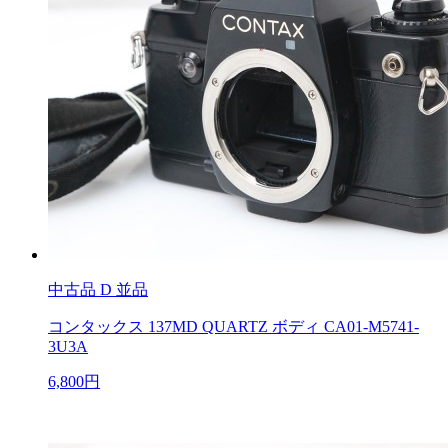
中古品
D 並品
コンタックス 137MD QUARTZ ボディ CA01-M5741-
3U3A
6,800円