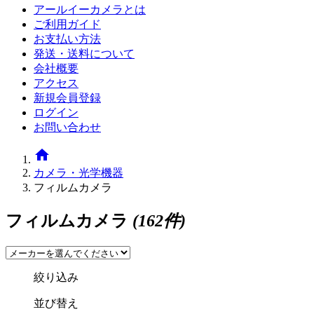
アールイーカメラとは
ご利用ガイド
お支払い方法
発送・送料について
会社概要
アクセス
新規会員登録
ログイン
お問い合わせ
home
カメラ・光学機器
フィルムカメラ
フィルムカメラ
(162件)
絞り込み
並び替え