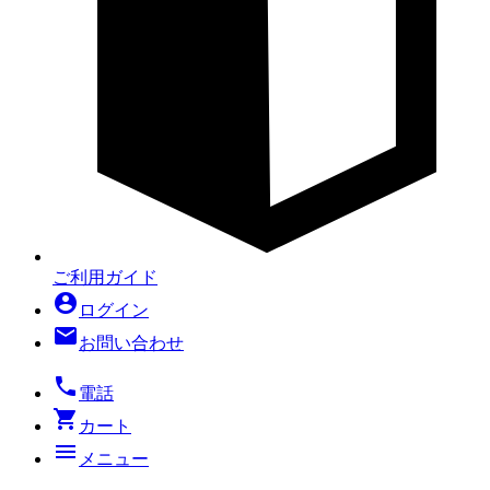
ご利用ガイド
account_circle
ログイン
mail
お問い合わせ
local_phone
電話
shopping_cart
カート
menu
メニュー