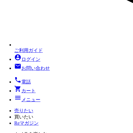
ご利用ガイド
account_circle
ログイン
mail
お問い合わせ
local_phone
電話
shopping_cart
カート
menu
メニュー
売りたい
買いたい
Reマガジン