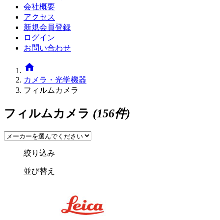
会社概要
アクセス
新規会員登録
ログイン
お問い合わせ
home
カメラ・光学機器
フィルムカメラ
フィルムカメラ
(156件)
絞り込み
並び替え