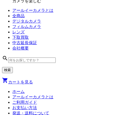
カメラを楽しむ
アールイーカメラとは
全商品
デジタル
カメラ
フィルム
カメラ
レンズ
下取買取
中古
延長保証
会社
概要
search
shopping_cart
カートを見る
ホーム
アールイーカメラとは
ご利用ガイド
お支払い方法
発送・送料について